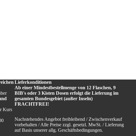
reichen
Lieferkonditionen
Ab einer Mindestbestellmenge von 12 Flaschen, 9
über
BIB's oder 3 Kisten Dosen erfolgt die Lieferung im
und
gesamten Bundesgebiet (außer Inseln)
FRACHTFREI!
r Kurs
Nachstehendes Angebot freibleibend / Zwischenverkauf
00
vorbehalten / Alle Preise zzgl. gesetzl. MwSt. / Lieferung
auf Basis unserer allg. Geschäftsbedingungen.