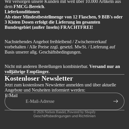
Wir versorgen unsere Kunden mit weit über 10.000 Artikeln aus
dem
FMCG-Bereich
.
Lieferkonditionen
Ab einer Mindestbestellmenge von 12 Flaschen, 9 BIB's oder
3 Kisten Dosen erfolgt die Lieferung im gesamten
Bundesgebiet (außer Inseln) FRACHTFREI!
Nachstehendes Angebot freibleibend / Zwischenverkauf
vorbehalten / Alle Preise zzgl. gesetzl. MwSt. / Lieferung auf
Basis unserer allg. Geschäftsbedingungen.
Impressum
Nicht mit anderen Bestellungen kombinierbar.
Versand nur an
volljährige Empfänger.
Kontaktinformationen
Kostenloser Newsletter
Versand
Jetzt zum kostenlosen Newsletter anmelden und über aktuelle
Angebote und Neuheiten informiert werden:
AGB
E-Mail
Datenschutzerklärung
Widerrufsrecht
© 2026
Nielsen Handel
, Powered by Shopify
Geschäftsbedingungen und Richtlinien