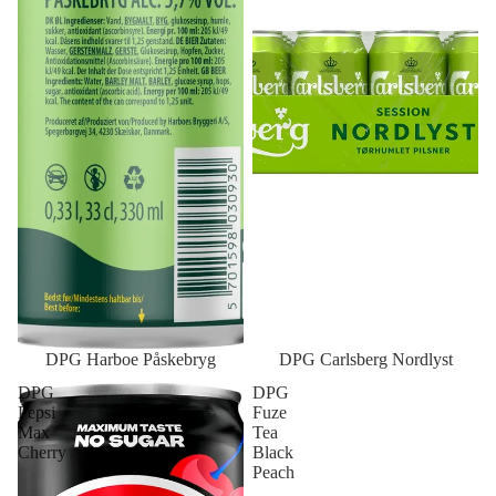
DPG Harboe Påskebryg
DPG Carlsberg Nordlyst
DPG
DPG
Pepsi
Fuze
Max
Tea
Cherry
Black
Peach